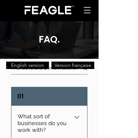
FAQ
.
English version
Version française
01
What sort of
businesses do you
work with?