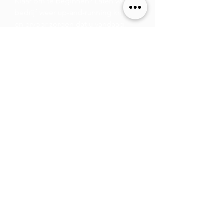
Klaar om te beginnen? Laten we uw
bedrijf weer up-and-running krijgen
en ervoor zorgen dat u vandaag,
morgen en tot ver in de toekomst
concurrerend bent.
Laten we het over uw merk hebben!