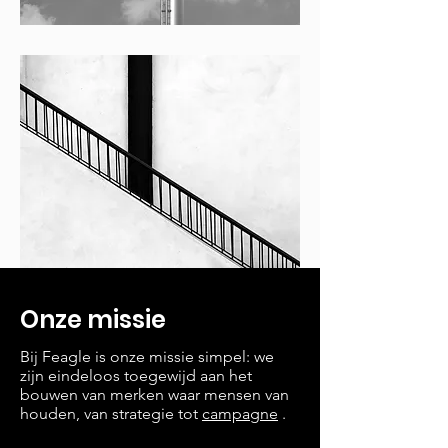
Onze missie
Bij Feagle is onze missie simpel: we
zijn eindeloos toegewijd aan het
bouwen van merken waar mensen van
houden, van strategie tot
campagne
.