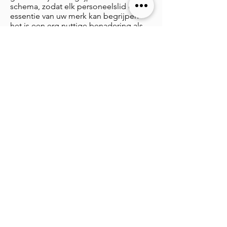
schema, zodat elk personeelslid de
essentie van uw merk kan begrijpen -
het is een erg nuttige benadering als
het gaat om het werven van het juiste
type personeel voor ook uw
organisatie.
We weten allemaal dat elk bedrijf zo
goed is als de mensen die ervoor
werken, dus dit geeft je een enorme
voorsprong als het gaat om het
aantrekken van de beste werknemers.
Het personeelsbestand van vandaag
vraagt meer dan alleen een salaris.
Afgezien van alle normale voordelen
die je zou verwachten, willen velen van
hen ook werken voor een organisatie
die een groter gevoel van doel aan hun
beroepsleven biedt, en een impliciete
overtuiging dat ze werken voor het
grotere goed van de samenleving,
zelfs als het is op een kleine maar