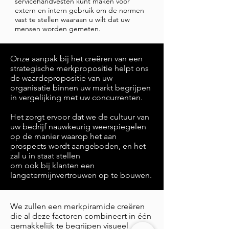
servicehandvesten kunt maken voor
extern en intern gebruik om de normen
vast te stellen waaraan u wilt dat uw
mensen worden gemeten.
Onze aanpak bij het creëren van een
strategische merkpropositie helpt ons
de waardepropositie van uw
organisatie binnen uw markt begrijpen
in vergelijking met uw concurrenten.
Het zorgt ervoor dat we de cultuur van
uw bedrijf nauwkeurig weerspiegelen
op de manier waarop het aan
prospects wordt aangeboden, en het
zal u in staat stellen
om ook bij klanten een
langetermijnvertrouwen op te bouwen.
We zullen een merkpiramide creëren
die al deze factoren combineert in één
gemakkelijk te begrijpen visueel