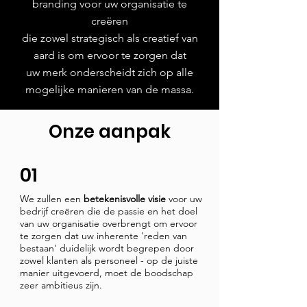
branding voor uw organisatie te
creëren
die zowel strategisch als creatief van
aard is om ervoor te zorgen dat
uw merk onderscheidt zich op alle
mogelijke manieren van de massa.
Onze aanpak
01
We zullen een
betekenisvolle visie
voor uw
bedrijf creëren die de passie en het doel
van uw organisatie overbrengt om ervoor
te zorgen dat uw inherente 'reden van
bestaan' duidelijk wordt begrepen door
zowel klanten als personeel - op de juiste
manier uitgevoerd, moet de boodschap
zeer ambitieus zijn.