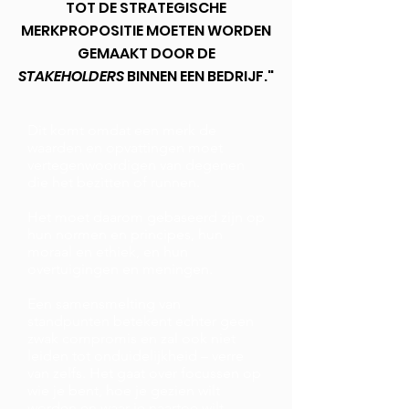
TOT DE STRATEGISCHE
MERKPROPOSITIE MOETEN WORDEN
GEMAAKT DOOR DE
STAKEHOLDERS
BINNEN EEN BEDRIJF."
Dit komt omdat een merk de
waarden en opvattingen moet
vertegenwoordigen van degenen
die het bezitten of runnen.
Het moet daarom gebaseerd zijn op
hun normen en principes, hun
moraal en ethiek, en hun
overtuigingen en meningen.
Een samensmelting van
standpunten betekent echter geen
zwak compromis en zal ook niet
leiden tot onduidelijkheid – verre
van zelfs. Het gaat over focussen op
wie je bent, hoe je gezien wilt
worden en waar je naartoe wilt.