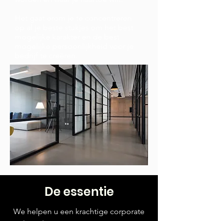
Het gaat erom je te concentreren
op al je beste stukjes om het best
mogelijke karakter en de best
mogelijke persoonlijkheid voor je
bedrijf te creëren.
De essentie
We helpen u een krachtige corporate