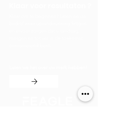
Klaar voor resultaten
?
Klaar om te beginnen? Laten we uw
bedrijf weer up-and-running krijgen
en ervoor zorgen dat u vandaag,
morgen en tot ver in de toekomst
concurrerend bent.
Laten we het over uw merk hebben!