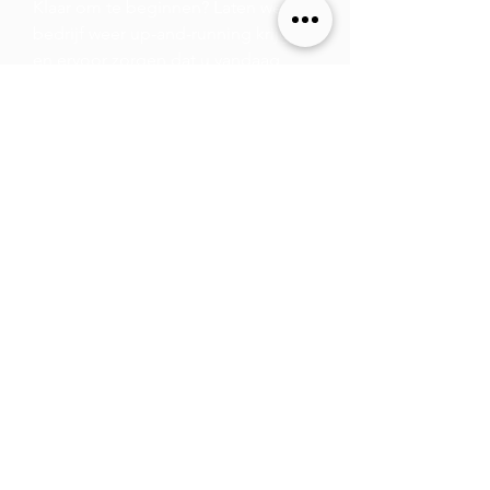
Klaar om te beginnen? Laten we uw
bedrijf weer up-and-running krijgen
en ervoor zorgen dat u vandaag,
morgen en tot ver in de toekomst
concurrerend bent.
Laten we het over uw merk hebben!