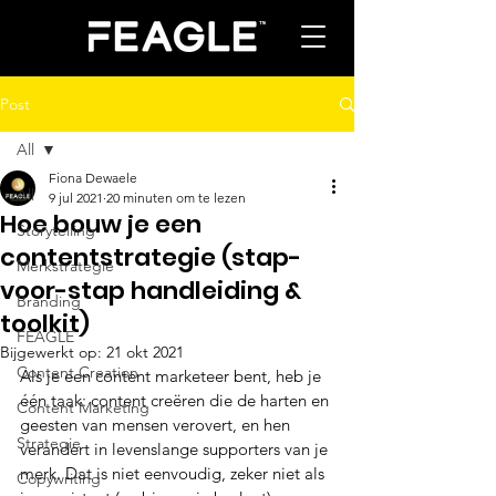
Post
All
Fiona Dewaele
All
9 jul 2021
20 minuten om te lezen
Hoe bouw je een
Storytelling
contentstrategie (stap-
Merkstrategie
voor-stap handleiding &
Branding
toolkit)
FEAGLE
Bijgewerkt op:
21 okt 2021
Content Creation
Als je een content marketeer bent, heb je 
één taak: content creëren die de harten en 
Content Marketing
geesten van mensen verovert, en hen 
Strategie
verandert in levenslange supporters van je 
merk. Dat is niet eenvoudig, zeker niet als 
Copywriting