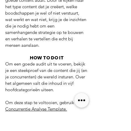
goede content audit. Door te kijken naar 
het type content dat je creëert, welke 
boodschappen je wel of niet verstuurt, 
wat werkt en wat niet, krijg je de inzichten 
die je nodig hebt om een 
samenhangende strategie op te bouwen 
en verhalen te vertellen die echt bij 
mensen aanslaan. 
HOW TO DO IT
Om een goede audit uit te voeren, bekijk 
je een steekproef van de content die jij (en 
je concurrenten) de wereld insturen. Over 
het algemeen valt die inhoud in vijf 
hoofdcategorieën uiteen. 
Om deze stap te voltooien, gebruik de 
Concurrentie Analyse Template.
Stap 3: Bekijk je technologie-
stack