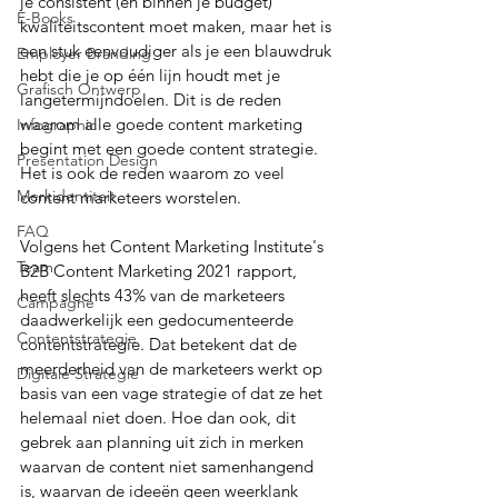
je consistent (en binnen je budget) 
E-Books
kwaliteitscontent moet maken, maar het is 
een stuk eenvoudiger als je een blauwdruk 
Employer Branding
hebt die je op één lijn houdt met je 
Grafisch Ontwerp
langetermijndoelen. Dit is de reden 
waarom alle goede content marketing 
Infographic
begint met een goede content strategie. 
Presentation Design
Het is ook de reden waarom zo veel 
Merkidentiteit
content marketeers worstelen. 
FAQ
Volgens het Content Marketing Institute's 
Team
B2B Content Marketing 2021 rapport, 
heeft slechts 43% van de marketeers 
Campagne
daadwerkelijk een gedocumenteerde 
Contentstrategie
contentstrategie. Dat betekent dat de 
meerderheid van de marketeers werkt op 
Digitale Strategie
basis van een vage strategie of dat ze het 
helemaal niet doen. Hoe dan ook, dit 
gebrek aan planning uit zich in merken 
waarvan de content niet samenhangend 
is, waarvan de ideeën geen weerklank 