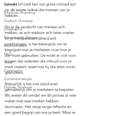
spreekt (of niet) kan van grote invloed zijn 
E-Books
op de eerste indruk die mensen van je 
Employer Branding
hebben.
Grafisch Ontwerp
Als je de aandacht van mensen wilt 
Infographic
trekken, ze zich welkom wilt laten voelen 
Presentation Design
en je merkpersoonlijkheid wilt 
overbrengen, is het belangrijk om te 
Merkidentiteit
begrijpen wat je merkstem is en hoe je 
FAQ
die moet gebruiken. (Je moet er ook voor 
zorgen dat iedereen die inhoud voor je 
Team
merk creëert, weet hoe hij die stem moet 
Campagne
gebruiken).
Contentstrategie
Natuurlijk is het niet altijd even 
Digitale Strategie
gemakkelijk om je merkstem te bepalen. 
Wij weten dit omdat we dit proces al vele 
malen met veel merken hebben 
doorlopen. Het vergt enige reflectie en 
een goed begrip van wie je bent. Maar er 