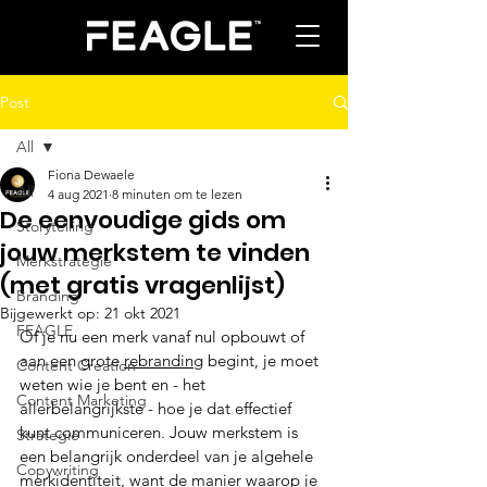
Post
All
Fiona Dewaele
All
4 aug 2021
8 minuten om te lezen
De eenvoudige gids om
Storytelling
jouw merkstem te vinden
Merkstrategie
(met gratis vragenlijst)
Branding
Bijgewerkt op:
21 okt 2021
FEAGLE
Of je nu een merk vanaf nul opbouwt of 
aan een grote 
rebranding
 begint, je moet 
Content Creation
weten wie je bent en - het 
Content Marketing
allerbelangrijkste - hoe je dat effectief 
kunt communiceren. Jouw merkstem is 
Strategie
een belangrijk onderdeel van je algehele 
Copywriting
merkidentiteit, want de manier waarop je 