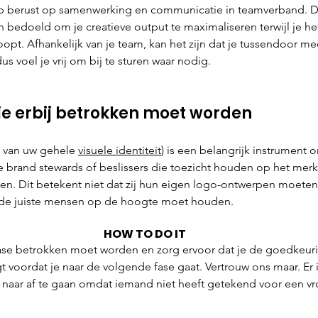
 berust op samenwerking en communicatie in teamverband. De
n bedoeld om je creatieve output te maximaliseren terwijl je h
oopt. Afhankelijk van je team, kan het zijn dat je tussendoor m
s voel je vrij om bij te sturen waar nodig.
ie erbij betrokken moet worden
 van uw gehele 
visuele identiteit
) is een belangrijk instrument 
 brand stewards of beslissers die toezicht houden op het merk
n. Dit betekent niet dat zij hun eigen logo-ontwerpen moeten
u de juiste mensen op de hoogte moet houden.
HOW TO DO IT
 fase betrokken moet worden en zorg ervoor dat je de goedkeur
voordat je naar de volgende fase gaat. Vertrouw ons maar. Er i
g naar af te gaan omdat iemand niet heeft getekend voor een v