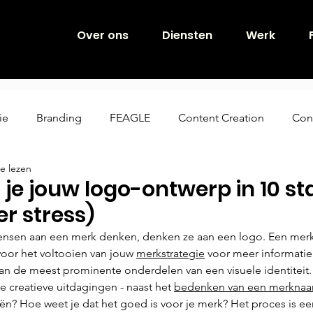
Over ons
Diensten
Werk
ie
Branding
FEAGLE
Content Creation
Con
e lezen
E-Books
Employer Branding
Grafisch Ontwerp
i je jouw logo-ontwerp in 10 s
r stress)
dentiteit
FAQ
Team
Campagne
Contentstr
sen aan een merk denken, denken ze aan een logo. Een merk 
voor het voltooien van jouw 
merkstrategie
voor meer informatie 
van de meest prominente onderdelen van een visuele identiteit.
 creatieve uitdagingen - naast het 
bedenken van een merkna
ën? Hoe weet je dat het goed is voor je merk? Het proces is ee