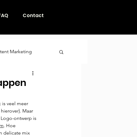
FAQ
Contact
tent Marketing
Infographic
tappen
ategie
is veel meer 
hierover). Maar 
 Logo-ontwerp is 
am
. Hoe 
n delicate mix 