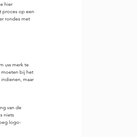
 hier 
et proces op een 
eer rondes met 
om uw merk te 
 moeten bij het 
 indienen, maar 
ing van de 
s niets 
roeg logo-