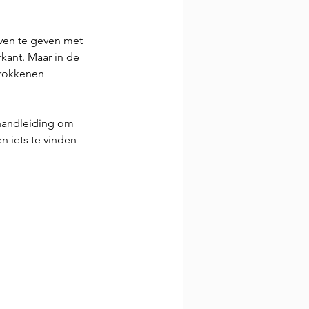
ven te geven met 
rkant. Maar in de 
trokkenen 
 handleiding om 
n iets te vinden 