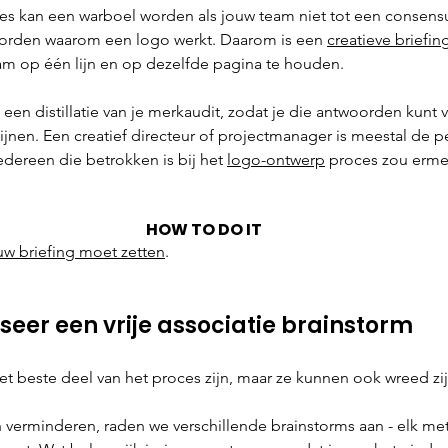
s kan een warboel worden als jouw team niet tot een consens
woorden waarom een logo werkt. Daarom is een 
creatieve briefin
m op één lijn en op dezelfde pagina te houden.
e een distillatie van je merkaudit, zodat je die antwoorden kunt v
ijnen. Een creatief directeur of projectmanager is meestal de 
edereen die betrokken is bij het 
logo-ontwerp
 proces zou erme
HOW TO DO IT
ouw briefing moet zetten
.  
seer een vrije associatie brainstorm
t beste deel van het proces zijn, maar ze kunnen ook wreed zij
verminderen, raden we verschillende brainstorms aan - elk met