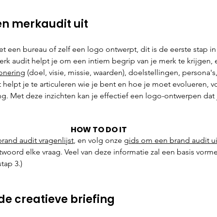
en merkaudit uit
 een bureau of zelf een logo ontwerpt, dit is de eerste stap in
k audit helpt je om een intiem begrip van je merk te krijgen, e
ionering
 (doel, visie, missie, waarden), doelstellingen, persona's
it helpt je te articuleren wie je bent en hoe je moet evolueren, vo
g. Met deze inzichten kan je effectief een logo-ontwerpen dat
HOW TO DO IT
brand audit vragenlijst
, en volg onze 
gids om een brand audit ui
oord elke vraag. Veel van deze informatie zal een basis vorm
stap 3.)
 de creatieve briefing