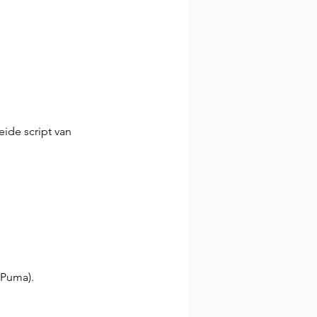
ide script van 
 Puma).