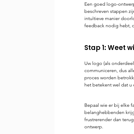
Een goed logo-ontwerp
beschreven stappen zij
intuïtieve manier doorl
feedback nodig hebt, du
Stap 1: Weet w
Uw logo (als onderdeel
communiceren, dus alle
proces worden betrokke
het betekent wel dat 
Bepaal wie er bij elke
belanghebbenden krijgt 
frustrerender dan teru
ontwerp.