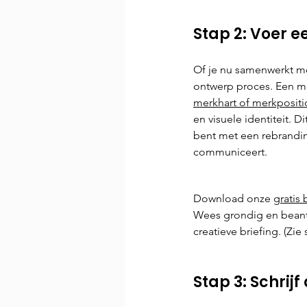
Stap 2: Voer e
Of je nu samenwerkt met
ontwerp proces. Een mer
merkhart
 of merkposit
en visuele identiteit. D
bent met een rebrandin
communiceert. 
Download onze 
gratis 
Wees grondig en beantw
creatieve briefing. (Zie 
Stap 3: Schrijf