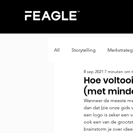
All
Storytelling
Merkstrateg
8 sep 2021
7 minuten om t
Strategie
Copywriting
Hoe voltoo
(met minde
Presentation Design
Merki
Wanneer de meeste men
dan dat (zie onze gids 
een logo is zeker een 
Digitale Strategie
ook een van de grootste
brainstorm je over idee