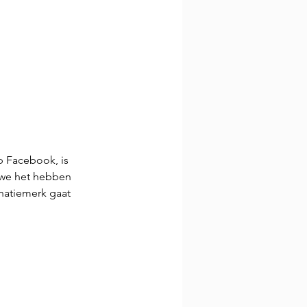
p Facebook, is 
n we het hebben 
natiemerk gaat 