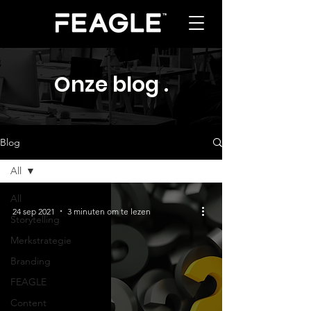
Onze blog
.
Blog
All
All
24 sep 2021
3 minuten om te lezen
Storytelling
Merkstrategie
Branding
FEAGLE
Content