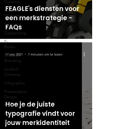
Creation
FEAGLE's diensten voor
Content
Marketing
een merkstrategie -
Strategie
FAQs
Copywriting
E-
Books
17 sep 2021
7 minuten om te lezen
Employer
Branding
Grafisch
Ontwerp
Infographic
Presentation
Design
Hoe je de juiste
Merkidentiteit
typografie vindt voor
FAQ
jouw merkidentiteit
Team